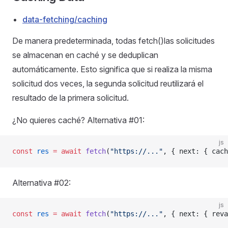
data-fetching/caching
De manera predeterminada, todas fetch()las solicitudes
se almacenan en caché y se deduplican
automáticamente. Esto significa que si realiza la misma
solicitud dos veces, la segunda solicitud reutilizará el
resultado de la primera solicitud.
¿No quieres caché? Alternativa #01:
js
const
 res
 =
 await
 fetch
(
"https://..."
, { next: { cach
Alternativa #02:
js
const
 res
 =
 await
 fetch
(
"https://..."
, { next: { reva