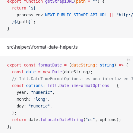
export
 function
 getStrapiURL
(
path
 =
 ""
) {
  return
 `${
    process
.
env
.
NEXT_PUBLIC_STRAPI_API_URL
 ||
 "http:/
  }${
path
}`
;
}
src\helpers\format-date-helper.ts
ts
export
 const
 formatDate
 =
 (
dateString
:
 string
) 
=>
 {
  const
 date
 =
 new
 Date
(dateString);
  // Intl.DateTimeFormatOptions: es una interfaz en J
  const
 options
:
 Intl
.
DateTimeFormatOptions
 =
 {
    year: 
"numeric"
,
    month: 
"long"
,
    day: 
"numeric"
,
  };
  return
 date.
toLocaleDateString
(
"es"
, options);
};