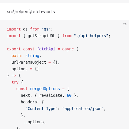
src\helpers\fetch-api.ts
ts
import
 qs 
from
 "qs"
;
import
 { getStrapiURL } 
from
 "./api-helpers"
;
export
 const
 fetchApi
 =
 async
 (
  path
:
 string
,
  urlParamsObject 
=
 {},
  options 
=
 {}
) 
=>
 {
  try
 {
    const
 mergedOptions
 =
 {
      next: { revalidate: 
60
 },
      headers: {
        "Content-Type"
: 
"application/json"
,
      },
      ...
options,
    };