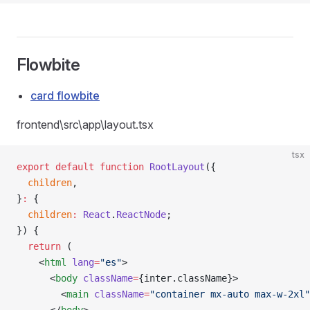
Flowbite
card flowbite
frontend\src\app\layout.tsx
tsx
export
 default
 function
 RootLayout
({
  children
,
}
:
 {
  children
:
 React
.
ReactNode
;
}) {
  return
 (
    <
html
 lang
=
"es"
>
      <
body
 className
=
{inter.className}>
        <
main
 className
=
"container mx-auto max-w-2xl"
      </
body
>