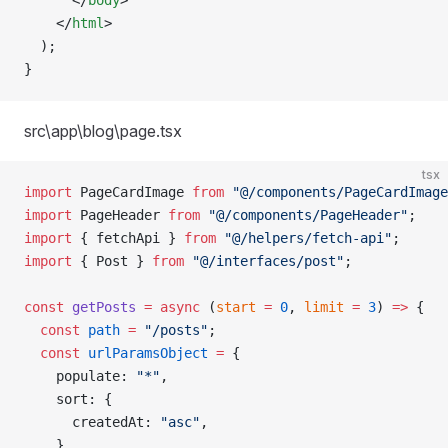
    </
html
>
  );
}
src\app\blog\page.tsx
tsx
import
 PageCardImage 
from
 "@/components/PageCardImage
import
 PageHeader 
from
 "@/components/PageHeader"
;
import
 { fetchApi } 
from
 "@/helpers/fetch-api"
;
import
 { Post } 
from
 "@/interfaces/post"
;
const
 getPosts
 =
 async
 (
start
 =
 0
, 
limit
 =
 3
) 
=>
 {
  const
 path
 =
 "/posts"
;
  const
 urlParamsObject
 =
 {
    populate: 
"*"
,
    sort: {
      createdAt: 
"asc"
,
    },