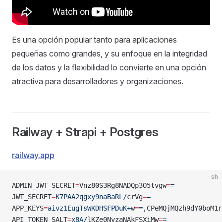
Es una opción popular tanto para aplicaciones
pequeñas como grandes, y su enfoque en la integridad
de los datos y la flexibilidad lo convierte en una opción
atractiva para desarrolladores y organizaciones.
Railway + Strapi + Postgres
railway.app
sh
ADMIN_JWT_SECRET
=
Vnz80S3Rg8NADQp3O5tvgw
=
=
JWT_SECRET
=
K7PAA2qgxy9naBaRL/
crVg
=
=
APP_KEYS
=
aivz1EugTsWKDHSFPDuK+
w
=
=,
CPeMQjMQzh9dY0boM1r
API_TOKEN_SALT
=
x8A/
lKZe0NvzaNAkFSXiMw
=
=