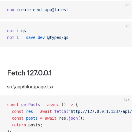
sh
npx
 create-next-app@latest
 .
sh
npm
 i
 qs
npm
 i
 --save-dev
 @types/qs
Fetch 127.0.0.1
src\app\blog\page.tsx
tsx
const
 getPosts
 =
 async
 () 
=>
 {
  const
 res
 =
 await
 fetch
(
"http://127.0.0.1:1337/api/
  const
 posts
 =
 await
 res.
json
();
  return
 posts;
};