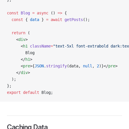
const
 Blog
 =
 async
 () 
=>
 {
  const
 { 
data
 } 
=
 await
 getPosts
();
  return
 (
    <
div
>
      <
h1
 className
=
"text-5xl font-extrabold dark:tex
        Blog
      </
h1
>
      <
pre
>{
JSON
.
stringify
(data, 
null
, 
2
)}</
pre
>
    </
div
>
  );
};
export
 default
 Blog;
Caching Data