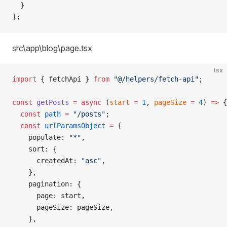
  }
};
src\app\blog\page.tsx
tsx
import
 { fetchApi } 
from
 "@/helpers/fetch-api"
;
const
 getPosts
 =
 async
 (
start
 =
 1
, 
pageSize
 =
 4
) 
=>
 {
  const
 path
 =
 "/posts"
;
  const
 urlParamsObject
 =
 {
    populate: 
"*"
,
    sort: {
      createdAt: 
"asc"
,
    },
    pagination: {
      page: start,
      pageSize: pageSize,
    },