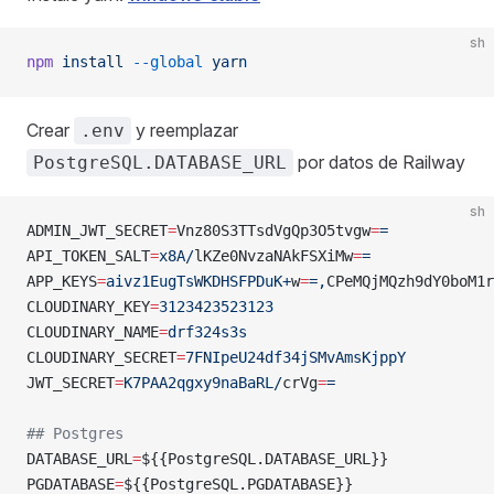
sh
npm
 install
 --global
 yarn
Crear
y reemplazar
.env
por datos de Railway
PostgreSQL.DATABASE_URL
sh
ADMIN_JWT_SECRET
=
Vnz80S3TTsdVgQp3O5tvgw
=
=
API_TOKEN_SALT
=
x8A/
lKZe0NvzaNAkFSXiMw
=
=
APP_KEYS
=
aivz1EugTsWKDHSFPDuK+
w
=
=,
CPeMQjMQzh9dY0boM1r
CLOUDINARY_KEY
=
3123423523123
CLOUDINARY_NAME
=
drf324s3s
CLOUDINARY_SECRET
=
7FNIpeU24df34jSMvAmsKjppY
JWT_SECRET
=
K7PAA2qgxy9naBaRL/
crVg
=
=
## Postgres
DATABASE_URL
=
${{PostgreSQL.DATABASE_URL}}
PGDATABASE
=
${{PostgreSQL.PGDATABASE}}