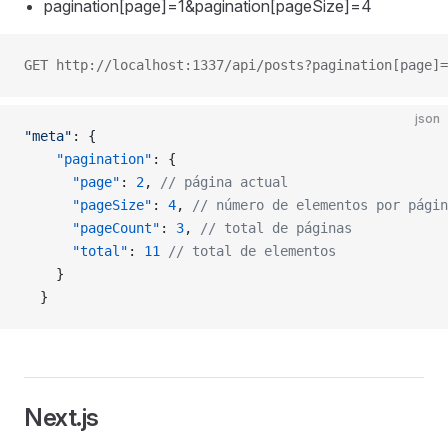
pagination[page]=1&pagination[pageSize]=4
GET http://localhost:1337/api/posts?pagination[page]=
json
"meta"
: {
    "pagination"
: {
      "page"
: 
2
, 
// página actual
      "pageSize"
: 
4
, 
// número de elementos por págin
      "pageCount"
: 
3
, 
// total de páginas
      "total"
: 
11
 // total de elementos
    }
  }
Next.js