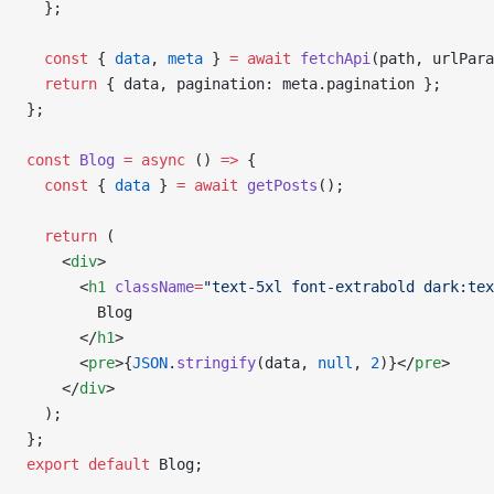
  };
  const
 { 
data
, 
meta
 } 
=
 await
 fetchApi
(path, urlPara
  return
 { data, pagination: meta.pagination };
};
const
 Blog
 =
 async
 () 
=>
 {
  const
 { 
data
 } 
=
 await
 getPosts
();
  return
 (
    <
div
>
      <
h1
 className
=
"text-5xl font-extrabold dark:tex
        Blog
      </
h1
>
      <
pre
>{
JSON
.
stringify
(data, 
null
, 
2
)}</
pre
>
    </
div
>
  );
};
export
 default
 Blog;