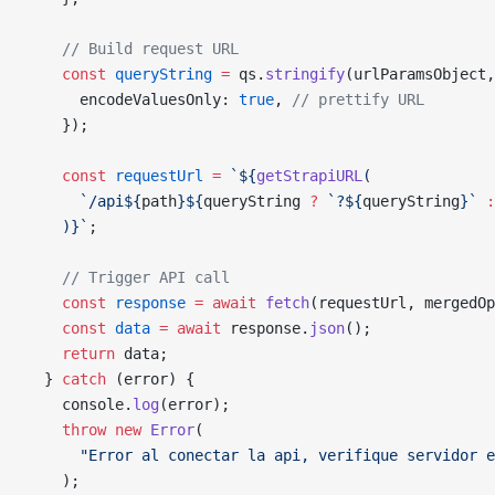
    // Build request URL
    const
 queryString
 =
 qs.
stringify
(urlParamsObject,
      encodeValuesOnly: 
true
, 
// prettify URL
    });
    const
 requestUrl
 =
 `${
getStrapiURL
(
      `/api${
path
}${
queryString
 ?
 `?${
queryString
}`
 :
    )
}`
;
    // Trigger API call
    const
 response
 =
 await
 fetch
(requestUrl, mergedOp
    const
 data
 =
 await
 response.
json
();
    return
 data;
  } 
catch
 (error) {
    console.
log
(error);
    throw
 new
 Error
(
      "Error al conectar la api, verifique servidor e
    );