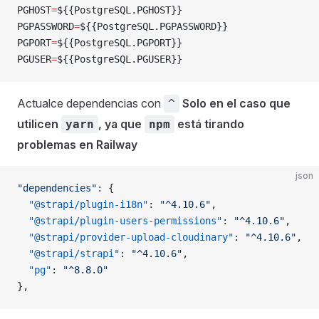
PGHOST
=
${{PostgreSQL.PGHOST}}
PGPASSWORD
=
${{PostgreSQL.PGPASSWORD}}
PGPORT
=
${{PostgreSQL.PGPORT}}
PGUSER
=
${{PostgreSQL.PGUSER}}
Actualce dependencias con
Solo en el caso que
^
utilicen
, ya que
está tirando
yarn
npm
problemas en Railway
json
"dependencies"
: {
  "@strapi/plugin-i18n"
: 
"^4.10.6"
,
  "@strapi/plugin-users-permissions"
: 
"^4.10.6"
,
  "@strapi/provider-upload-cloudinary"
: 
"^4.10.6"
,
  "@strapi/strapi"
: 
"^4.10.6"
,
  "pg"
: 
"^8.8.0"
},